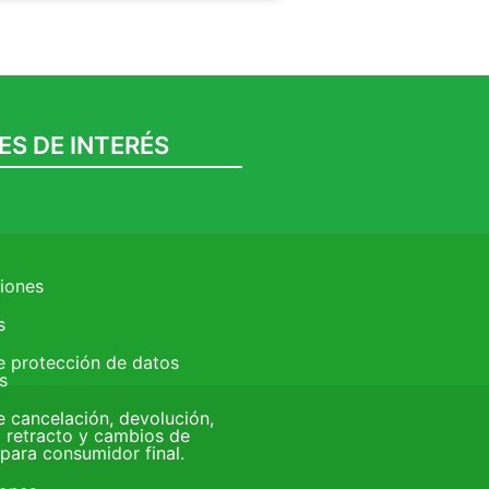
ES DE INTERÉS
ciones
s
de protección de datos
s
e cancelación, devolución,
 retracto y cambios de
para consumidor final.