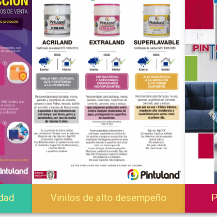
dad
Vinilos de alto desempeño
P