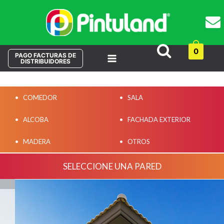
Buscar
0
PAGO FACTURAS DE
DISTRIBUIDORES
Main
Menu
COMEDOR
SALA
ALCOBA
FACHADA EXTERIOR
MADERA
OTROS
SELECCIONE UNA PARED