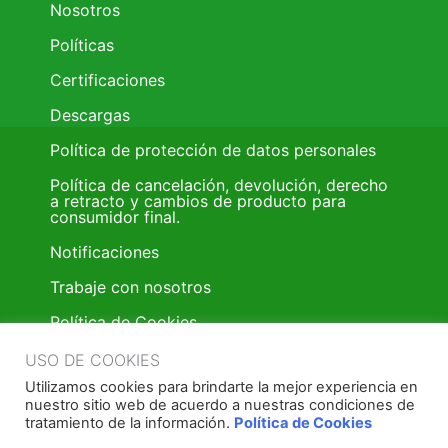
Nosotros
Políticas
Certificaciones
Descargas
Política de protección de datos personales
Política de cancelación, devolución, derecho
a retracto y cambios de producto para
consumidor final.
Notificaciones
Trabaje con nosotros
Política de Cookies
Trabaje con nosotros
USO DE COOKIES
Utilizamos cookies para brindarte la mejor experiencia en
Política donación de pintura
nuestro sitio web de acuerdo a nuestras condiciones de
tratamiento de la información.
Política de Cookies
Términos y condiciones