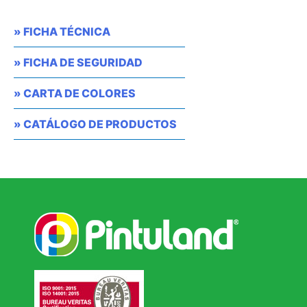
» FICHA TÉCNICA
» FICHA DE SEGURIDAD
» CARTA DE COLORES
» CATÁLOGO DE PRODUCTOS