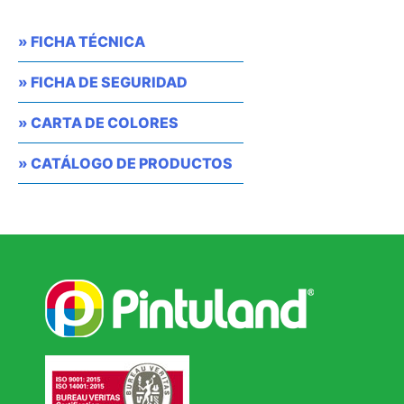
cantidad
» FICHA TÉCNICA
» FICHA DE SEGURIDAD
» CARTA DE COLORES
» CATÁLOGO DE PRODUCTOS