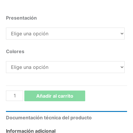
Presentación
Colores
PINTURA
Añadir al carrito
PARA
BAÑOS
Documentación técnica del producto
Y
COCINAS
Información adicional