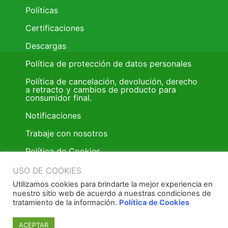
Políticas
Certificaciones
Descargas
Política de protección de datos personales
Política de cancelación, devolución, derecho
a retracto y cambios de producto para
consumidor final.
Notificaciones
Trabaje con nosotros
Política de Cookies
Trabaje con nosotros
USO DE COOKIES
Utilizamos cookies para brindarte la mejor experiencia en
Política donación de pintura
nuestro sitio web de acuerdo a nuestras condiciones de
tratamiento de la información.
Política de Cookies
Términos y condiciones
ACEPTAR