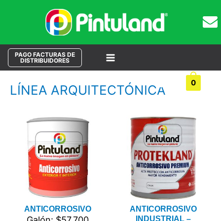
PAGO FACTURAS DE
DISTRIBUIDORES
Main
Buscar
0
Menu
LÍNEA ARQUITECTÓNICA
ANTICORROSIVO
ANTICORROSIVO
Galón: $57.700
INDUSTRIAL –