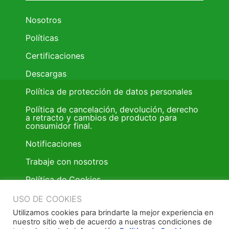
Nosotros
Políticas
Certificaciones
Descargas
Política de protección de datos personales
Política de cancelación, devolución, derecho
a retracto y cambios de producto para
consumidor final.
Notificaciones
Trabaje con nosotros
Política de Cookies
Trabaje con nosotros
USO DE COOKIES
Utilizamos cookies para brindarte la mejor experiencia en
Política donación de pintura
nuestro sitio web de acuerdo a nuestras condiciones de